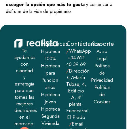
escoger la opción que más te gusta
y comenzar a
disfrutar de la vida de propietario.
Hipotecas
Contáctanos
Soporte
Te
/
WhatsApp
Hipoteca
Aviso
ayudamos
+34 621
100%
Legal
con
40 39 69
Hipoteca
Política
claridad
/
Dirección
para
de
y
C/María
funcion​​
Privacidad
estrategia
Tubau, 4,
arios
Política
para que
Edificio
Hipoteca
de
tomes las
A, 4ª
Joven
Cookies
mejores
planta.
Hipoteca
decisiones
Fuencarral-
Segunda
en el
El Prado
Vivienda
mercado.
/
Email