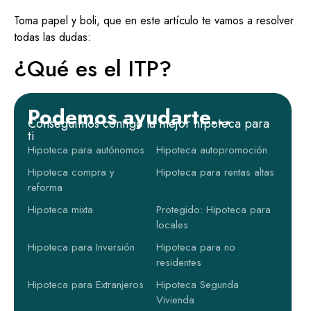
Toma papel y boli, que en este artículo te vamos a resolver
todas las dudas:
¿Qué es el ITP?
Podemos ayudarte...
Conseguimos contigo la mejor hipoteca para
ti
Hipoteca para autónomos
Hipoteca autopromoción
Hipoteca compra y
Hipoteca para rentas altas
reforma
Hipoteca mixta
Protegido: Hipoteca para
locales
Hipoteca para Inversión
Hipoteca para no
residentes
Hipoteca para Extranjeros
Hipoteca Segunda
Vivienda