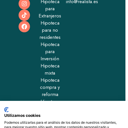
Hipoteca
info@realista.es
para
Extranjeros
Hipoteca
para no
residentes
Hipoteca
para
Inversión
Hipoteca
mixta
Hipoteca
compra y
reforma
Hipoteca
para
rentas
Utilizamos cookies
altas
Podemos utilizarlas para el análisis de los datos de nuestros visitantes,
para mejorar nuestro sitio web, mostrar contenido personalizado y