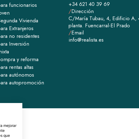
+34 621 40 39 69
ra funcion​​arios
/
Dirección
oven
C/María Tubau, 4, Edificio A, 
Segunda Vivienda
planta. Fuencarral-El Prado
ara Extranjeros
/
Email
ara no residentes
info@realista.es
ara Inversión
ixta
compra y reforma
ara rentas altas
para autónomos
para autopromoción
ra mejorar
nte
es que