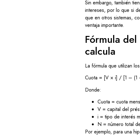
Sin embargo, también tiene
intereses, por lo que si 
que en otros sistemas, com
ventaja importante.
Fórmula del
calcula
La fórmula que utilizan lo
Cuota = [V × i] / [1 – (1 
Donde:
Cuota = cuota mens
V = capital del pré
i = tipo de interés 
N = número total d
Por ejemplo, para una hi