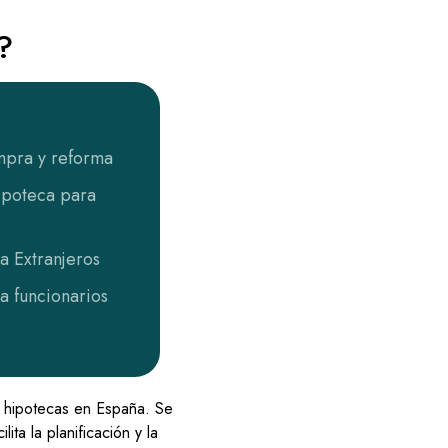
?
pra y reforma
ipoteca para
a Extranjeros
a funcionarios
as hipotecas en España. Se
ita la planificación y la