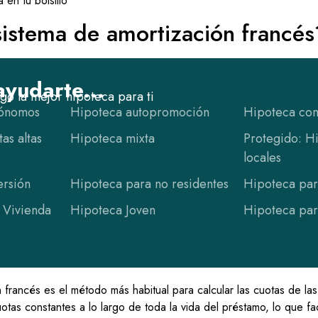
 en tu bolsillo
sistema de amortización francés
yudarte...
o la mejor hipoteca para ti
tónomos
Hipoteca autopromoción
Hipoteca com
as altas
Hipoteca mixta
Protegido: H
locales
ersión
Hipoteca para no residentes
Hipoteca par
 Vivienda
Hipoteca Joven
Hipoteca par
n francés es el método más habitual para calcular las cuotas de l
tas constantes a lo largo de toda la vida del préstamo, lo que facil