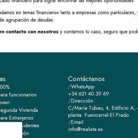
ado financiero para lograr encontrar las mejores oportunidades.
udamos en temas financieros tanto a empresas como particulares, 
 de agrupación de deudas.
 en
contacto
con nosotros
y contarnos tu caso, seguro que pod
as
Contáctanos
/
WhatsApp
100%
+34 621 40 39 69
ra funcion​​arios
/
Dirección
oven
C/María Tubau, 4, Edificio A, 
Segunda Vivienda
planta. Fuencarral-El Prado
ara Extranjeros
/
Email
ara no residentes
info@realista.es
ara Inversión