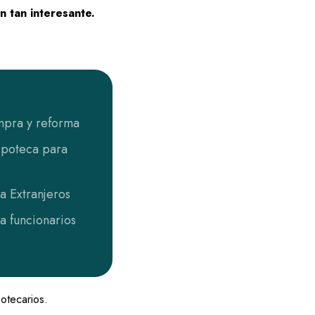
n tan interesante.
pra y reforma
ipoteca para
a Extranjeros
a funcionarios
otecarios.