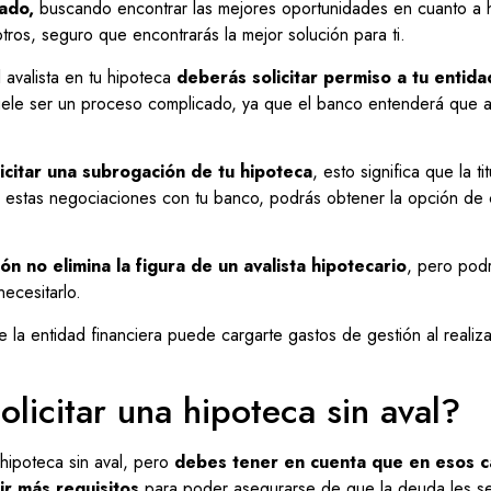
ado,
buscando encontrar las mejores oportunidades en cuanto a h
ros, seguro que encontrarás la mejor solución para ti.
l avalista en tu hipoteca
deberás solicitar permiso a tu entida
suele ser un proceso complicado, ya que el banco entenderá que a
icitar una subrogación de tu hipoteca
, esto significa que la t
 estas negociaciones con tu banco, podrás obtener la opción de c
ón no elimina la figura de un avalista hipotecario
, pero podr
ecesitarlo.
 la entidad financiera puede cargarte gastos de gestión al realiza
licitar una hipoteca sin aval?
 hipoteca sin aval, pero
debes tener en cuenta que en esos c
ir más requisitos
para poder asegurarse de que la deuda les se