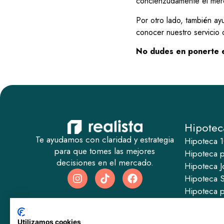
concienzudamente el merc
Por otro lado, también ay
conocer nuestro servicio
No dudes en ponerte
Hipotec
Te ayudamos con claridad y estrategia
Hipoteca 
para que tomes las mejores
Hipoteca pa
decisiones en el mercado.
Hipoteca J
Hipoteca 
Hipoteca p
Hipoteca p
Hipoteca p
Utilizamos cookies