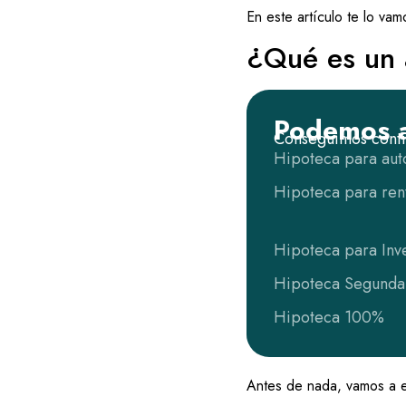
En este artículo te lo vam
¿Qué es un a
Podemos a
Conseguimos contig
Hipoteca para au
Hipoteca para rent
Hipoteca para Inv
Hipoteca Segunda
Hipoteca 100%
Antes de nada, vamos a ex