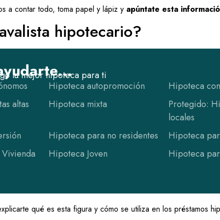
os a contar todo, toma papel y lápiz y
apúntate esta informació
valista hipotecario?
yudarte...
o la mejor hipoteca para ti
tónomos
Hipoteca autopromoción
Hipoteca com
as altas
Hipoteca mixta
Protegido: H
locales
ersión
Hipoteca para no residentes
Hipoteca par
 Vivienda
Hipoteca Joven
Hipoteca par
plicarte qué es esta figura y cómo se utiliza en los préstamos hip