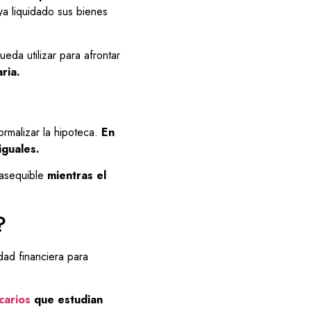
ya liquidado sus bienes
eda utilizar para afrontar
ria.
ormalizar la hipoteca.
En
iguales.
 asequible
mientras el
?
dad financiera para
carios
que estudian