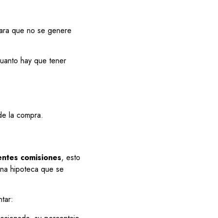
 para que no se genere
cuanto hay que tener
de la compra.
entes comisiones
, esto
una hipoteca que se
tar: