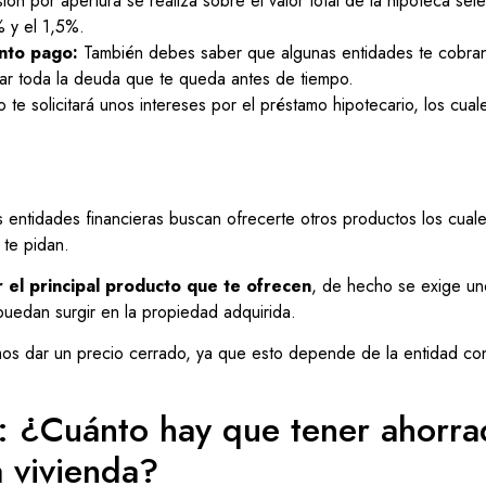
ión por apertura se realiza sobre el valor total de la hipoteca se
% y el 1,5%.
onto pago:
También debes saber que algunas entidades te cobran
r toda la deuda que te queda antes de tiempo.
 te solicitará unos intereses por el préstamo hipotecario, los cua
ntidades financieras buscan ofrecerte otros productos los cuales
 te pidan.
 el principal producto que te ofrecen
, de hecho se exige un
puedan surgir en la propiedad adquirida.
 dar un precio cerrado, ya que esto depende de la entidad con 
a: ¿Cuánto hay que tener ahorr
 vivienda?