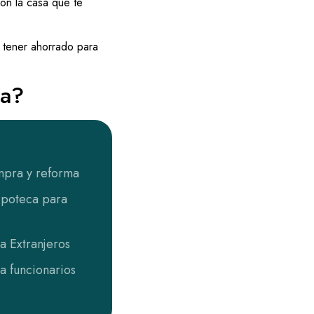
on la casa que te
 tener ahorrado para
da?
pra y reforma
ipoteca para
a Extranjeros
a funcionarios