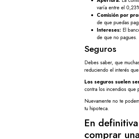
Apertura:
La comis
varía entre el 0,23
Comisión por pr
de que puedas paga
Intereses:
El banco
de que no pagues.
Seguros
Debes saber, que muchas e
reduciendo el interés que
Los seguros suelen ser
contra los incendios que 
Nuevamente no te podemos
tu hipoteca.
En definitiv
comprar una