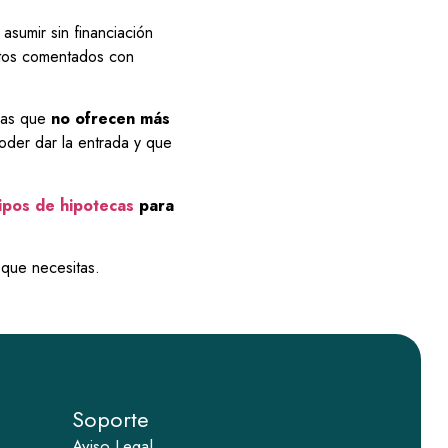
sumir sin financiación
stos comentados con
eras que
no ofrecen más
oder dar la entrada y que
tipos de hipotecas
para
que necesitas.
Soporte
Aviso Legal