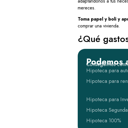
adaptándonos a tus neces
mereces.
Toma papel y boli y ap
comprar una vivienda.
¿Qué gastos
Podemos a
Conseguimos contig
Hipoteca para au
Hipoteca para rent
Hipoteca para Inv
Hipoteca Segunda
Hipoteca 100%