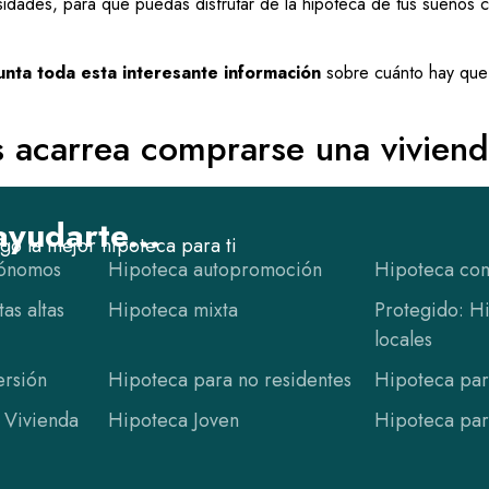
idades, para que puedas disfrutar de la hipoteca de tus sueños c
unta toda esta interesante información
sobre cuánto hay que
 acarrea comprarse una vivien
yudarte...
o la mejor hipoteca para ti
tónomos
Hipoteca autopromoción
Hipoteca com
as altas
Hipoteca mixta
Protegido: H
locales
ersión
Hipoteca para no residentes
Hipoteca par
 Vivienda
Hipoteca Joven
Hipoteca par